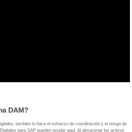
ema DAM?
itales, también lo hace el esfuerzo de coordinación y el riesgo de
 Digitales para SAP pueden ayudar aquí. Al almacenar los activos